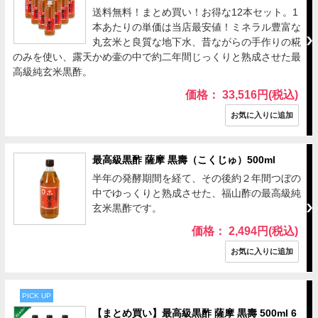
送料無料！まとめ買い！お得な12本セット。1
本あたりの単価は当店最安値！ミネラル豊富な
丸玄米と良質な地下水、昔ながらの手作りの糀
のみを使い、露天かめ壷の中で約二年間じっくりと熟成させた最
高級純玄米黒酢。
価格： 33,516円(税込)
最高級黒酢 薩摩 黒壽（こくじゅ）500ml
半年の発酵期間を経て、その後約２年間つぼの
中でゆっくりと熟成させた、福山酢の最高級純
玄米黒酢です。
価格： 2,494円(税込)
PICK UP
【まとめ買い】最高級黒酢 薩摩 黒壽 500ml 6