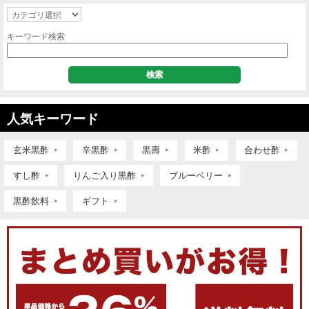
キーワード検索
人気キーワード
玄米黒酢
辛黒酢
黒壽
米酢
合わせ酢
すし酢
りんご入り黒酢
ブルーベリー
黒酢飲料
ギフト