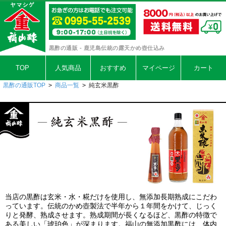
黒酢の通販 - 鹿児島伝統の露天かめ壺仕込み
TOP
人気商品
おすすめ
マイページ
カート
黒酢の通販TOP
>
商品一覧
>
純玄米黒酢
当店の黒酢は玄米・水・糀だけを使用し、無添加長期熟成にこだわ
っています。伝統のかめ壺製法で半年から１年間をかけて、じっく
りと発酵、熟成させます。熟成期間が長くなるほど、黒酢の特徴で
ある美しい「琥珀色」が深まります。福山の無添加黒酢には、体内