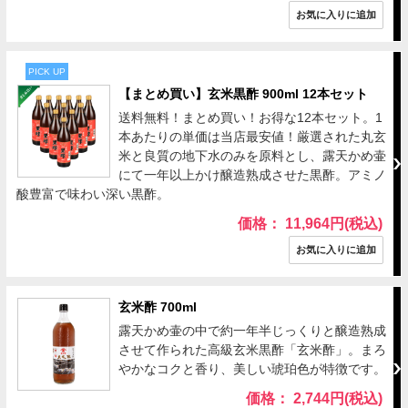
PICK UP
【まとめ買い】玄米黒酢 900ml 12本セット
送料無料！まとめ買い！お得な12本セット。1
本あたりの単価は当店最安値！厳選された丸玄
米と良質の地下水のみを原料とし、露天かめ壷
にて一年以上かけ醸造熟成させた黒酢。アミノ
酸豊富で味わい深い黒酢。
価格： 11,964円(税込)
玄米酢 700ml
露天かめ壷の中で約一年半じっくりと醸造熟成
させて作られた高級玄米黒酢「玄米酢」。まろ
やかなコクと香り、美しい琥珀色が特徴です。
価格： 2,744円(税込)