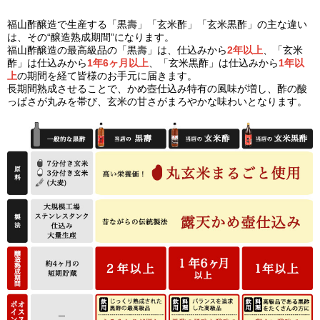
福山酢醸造で生産する「黒壽」「玄米酢」「玄米黒酢」の主な違い
は、その“醸造熟成期間”になります。
福山酢醸造の最高級品の「黒壽」は、仕込みから
2年以上
、「玄米
酢」は仕込みから
1年6ヶ月以上
、「玄米黒酢」は仕込みから
1年以
上
の期間を経て皆様のお手元に届きます。
長期間熟成させることで、かめ壺仕込み特有の風味が増し、酢の酸
っぱさが丸みを帯び、玄米の甘さがまろやかな味わいとなります。