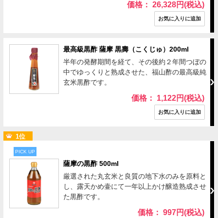
価格： 26,328円(税込)
最高級黒酢 薩摩 黒壽（こくじゅ）200ml
半年の発酵期間を経て、その後約２年間つぼの
中でゆっくりと熟成させた、福山酢の最高級純
玄米黒酢です。
価格： 1,122円(税込)
1位
PICK UP
薩摩の黒酢 500ml
厳選された丸玄米と良質の地下水のみを原料と
し、露天かめ壷にて一年以上かけ醸造熟成させ
た黒酢です。
価格： 997円(税込)