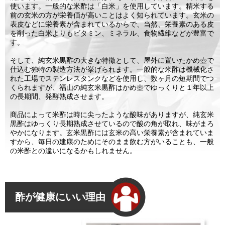
使います。一般的な米酢は「白米」を使用しています。精米する
前の玄米の方が栄養価が高いことはよく知られています。玄米の
表皮などに栄養素が含まれているからで、当然、栄養素のある皮
を削った白米よりもビタミン、ミネラル、食物繊維などが豊富で
す。
そして、純玄米黒酢の大きな特徴として、屋外に置いたかめ壺で
仕込む独特の製造方法が挙げられます。一般的な米酢は機械化さ
れた工場でステンレスタンクなどを使用し、数ヶ月の短期間でつ
くられますが、福山の純玄米黒酢はかめ壺でゆっくりと１年以上
の長期間、発酵熟成させます。
商品によって米酢は時に尖ったような酸味がありますが、純玄米
黒酢はゆっくり長期熟成させているので酸の角が取れ、味がまろ
やかになります。玄米黒酢には玄米の高い栄養素が含まれていま
すから、毎日の建康のためにそのまま飲む方がいることも、一般
の米酢との違いになるかもしれません。
酢が健康にいい理由