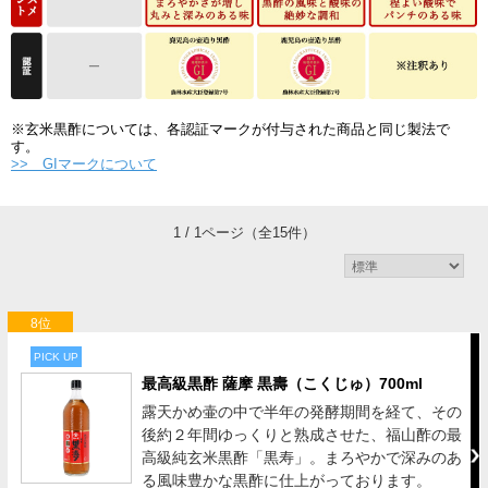
※玄米黒酢については、各認証マークが付与された商品と同じ製法で
す。
>> GIマークについて
1 / 1ページ
（全15件）
8位
PICK UP
最高級黒酢 薩摩 黒壽（こくじゅ）700ml
露天かめ壷の中で半年の発酵期間を経て、その
後約２年間ゆっくりと熟成させた、福山酢の最
高級純玄米黒酢「黒寿」。まろやかで深みのあ
る風味豊かな黒酢に仕上がっております。