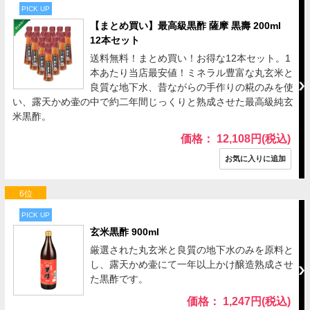
PICK UP
【まとめ買い】最高級黒酢 薩摩 黒壽 200ml
12本セット
送料無料！まとめ買い！お得な12本セット。1
本あたり当店最安値！ミネラル豊富な丸玄米と
良質な地下水、昔ながらの手作りの糀のみを使
い、露天かめ壷の中で約二年間じっくりと熟成させた最高級純玄
米黒酢。
価格： 12,108円(税込)
6位
PICK UP
玄米黒酢 900ml
厳選された丸玄米と良質の地下水のみを原料と
し、露天かめ壷にて一年以上かけ醸造熟成させ
た黒酢です。
価格： 1,247円(税込)