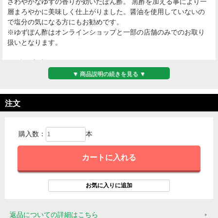
さわやかなゆずの香りが効いたぽん酢。 黒酢を加える事により一
層まろやかに美味しく仕上がりました。醤油を使用していないの
で塩分の気になる方にもお勧めです。
※ゆずぽん酢はオンラインショップと一部の店舗のみでのお取り
扱いとなります。
●ご利用方法
お鍋やしゃぶしゃぶの他に、焼き肉、焼き魚、サラダ、餃子など
▼ 商品説明の続きを見る ▼
色々なお料理にお使い頂けます。
1. 菜っ葉を軽く茹でて、ゆずぽん酢をかけるだけ
注文
2. 新玉ねぎをさらして、かつおの生節と合わせゆずぽん酢であえ
る
3. ゆでたうどんに生野菜をのせ、ゆずぽん酢でさっぱりサラダう
購入数：
本
どん
などなど・・・
返品についての詳細はこちら