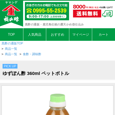
黒酢の通販 - 鹿児島伝統の露天かめ壺仕込み
TOP
人気商品
おすすめ
マイページ
カート
黒酢の通販TOP
>
商品一覧
>
商品一覧
>
食酢・調味酢
PICK UP
ゆずぽん酢 360ml ペットボトル