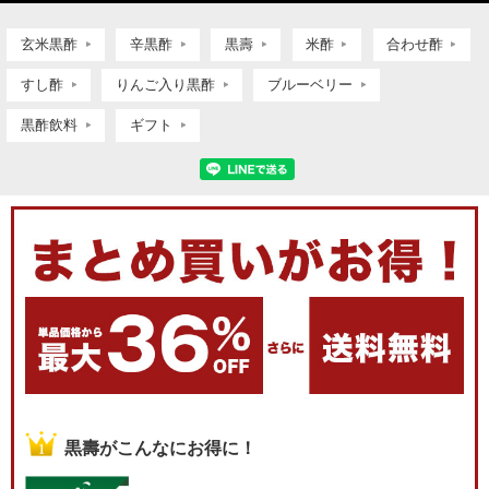
玄米黒酢
辛黒酢
黒壽
米酢
合わせ酢
すし酢
りんご入り黒酢
ブルーベリー
黒酢飲料
ギフト
黒壽がこんなにお得に！