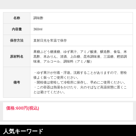
名称
調味酢
内容量
360ml
保存方法
直射日光を常温で保存
果糖ぶどう糖液糖、ゆず果汁、アミノ酸液、醸造酢、食塩、米
原材料名
黒酢、本みりん、清酒、上白糖、昆布調味液、三温糖、鰹節調
味液、アルコール、調味料（アミノ酸）
・ゆず果汁が付着・浮遊。沈殿することがありますので、密栓
後よく振ってご使用ください。
備考
・開栓後は密栓して冷暗所に保存し、早めにご使用ください。
・この容器は熱湯をかけたり、火のそばなど高温状態に置くこ
とは避けてください。
価格:
600円
(税込)
人気キーワード