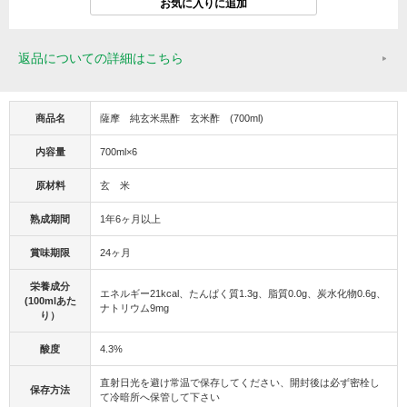
返品についての詳細はこちら
商品名
薩摩 純玄米黒酢 玄米酢 (700ml)
内容量
700ml×6
原材料
玄 米
熟成期間
1年6ヶ月以上
賞味期限
24ヶ月
栄養成分
エネルギー21kcal、たんぱく質1.3g、脂質0.0g、炭水化物0.6g、
(100mlあた
ナトリウム9mg
り）
酸度
4.3%
直射日光を避け常温で保存してください、開封後は必ず密栓し
保存方法
て冷暗所へ保管して下さい