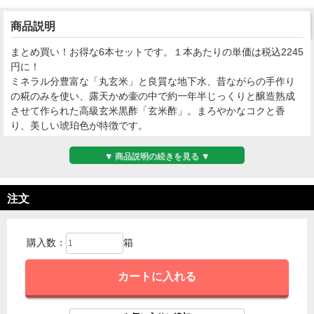
商品説明
まとめ買い！お得な6本セットです。１本あたりの単価は税込2245
円に！
ミネラル分豊富な「丸玄米」と良質な地下水、昔ながらの手作り
の糀のみを使い、露天かめ壷の中で約一年半じっくりと醸造熟成
させて作られた高級玄米黒酢「玄米酢」。まろやかなコクと香
り、美しい琥珀色が特徴です。
●お召し上がり方
▼ 商品説明の続きを見る ▼
水、牛乳、炭酸水、ジュースなどで５～１０倍に薄めてお召し上
がりください。油分、塩分の多いお料理をさっぱりと召し上がっ
注文
て頂く時にもお勧めです。
※まとめ買いの割引は商品名に【まとめ買い】と記載のある商品
が対象となります。
購入数：
箱
※同梱商品に対しては、割引適応外となります。あらかじめご了
承ください。