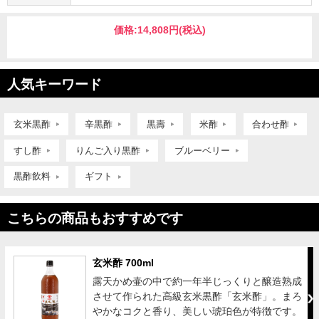
価格:
14,808円
(税込)
人気キーワード
玄米黒酢
辛黒酢
黒壽
米酢
合わせ酢
すし酢
りんご入り黒酢
ブルーベリー
黒酢飲料
ギフト
こちらの商品もおすすめです
玄米酢 700ml
露天かめ壷の中で約一年半じっくりと醸造熟成
させて作られた高級玄米黒酢「玄米酢」。まろ
やかなコクと香り、美しい琥珀色が特徴です。