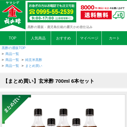
黒酢の通販 - 鹿児島伝統の露天かめ壺仕込み
TOP
人気商品
おすすめ
マイページ
カート
黒酢の通販TOP
>
商品一覧
>
商品一覧
>
純玄米黒酢
>
商品一覧
>
まとめ買い
【まとめ買い】玄米酢 700ml 6本セット