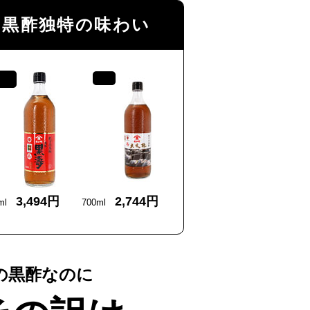
る黒酢独特の味わい
薩摩 黒壽
3,494円
2,744円
0ml
700ml
の黒酢なのに