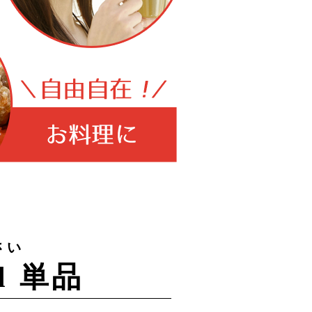
さい
l 単品