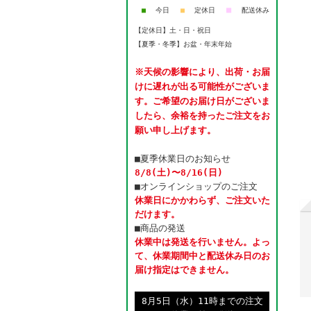
■
■
今日
■
定休日
配送休み
【定休日】土・日・祝日
【夏季・冬季】お盆・年末年始
※天候の影響により、出荷・お届
けに遅れが出る可能性がございま
す。ご希望のお届け日がございま
したら、余裕を持ったご注文をお
願い申し上げます。
■夏季休業日のお知らせ
8/8(土)〜8/16(日)
■オンラインショップのご注文
休業日にかかわらず、ご注文いた
だけます。
■商品の発送
休業中は発送を行いません。よっ
て、休業期間中と配送休み日のお
届け指定はできません。
8月5日（水）11時までの注文