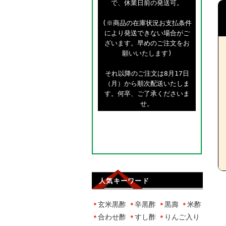
で、休業日前の発送可。
(※商品の在庫状況お支払条件
により発送できない場合がご
ざいます。早めのご注文をお
願いいたします)
それ以降のご注文は8月17日
（月）から順次配送いたしま
す。何卒、ご了承くださいま
せ。
人気キーワード
玄米黒酢
辛黒酢
黒壽
米酢
合わせ酢
すし酢
りんご入り