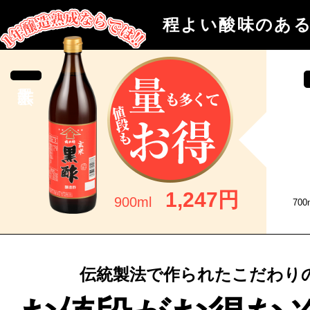
程よい酸味のあ
1,247円
900ml
70
伝統製法で作られたこだわり