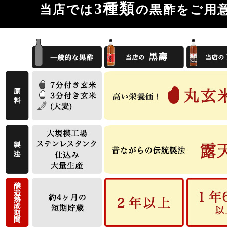
3種類
当店では
の黒酢をご用