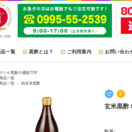
造り黒酢
商品一覧
黒酢とは？
ご利用案内
お問い合わ
マシゲ黒酢の通販TOP
商品一覧
商品一覧
純玄米黒酢
玄米黒酢 9
数量: