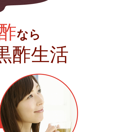
酢
なら
黒酢生活