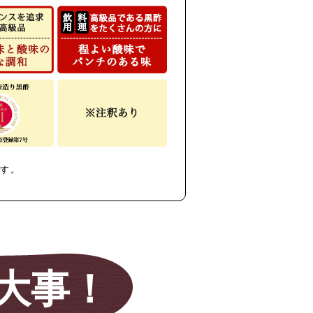
です。
大事！