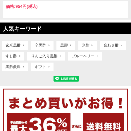
価格:
954円
(税込)
人気キーワード
玄米黒酢
辛黒酢
黒壽
米酢
合わせ酢
すし酢
りんご入り黒酢
ブルーベリー
黒酢飲料
ギフト