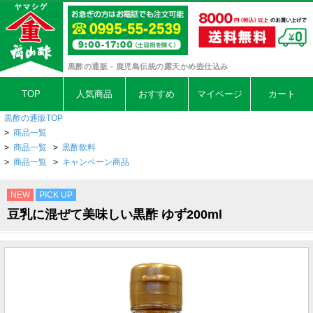
黒酢の通販 - 鹿児島伝統の露天かめ壺仕込み
TOP
人気商品
おすすめ
マイページ
カート
黒酢の通販TOP
>
商品一覧
>
商品一覧
>
黒酢飲料
>
商品一覧
>
キャンペーン商品
NEW
PICK UP
豆乳に混ぜて美味しい黒酢 ゆず200ml