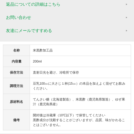
返品についての詳細はこちら
お問い合わせ
友達にメールですすめる
名称
米黒酢加工品
内容量
200ml
保存方法
直射日光を避け、冷暗所で保存
豆乳100㏄に大さじ１杯(15㏄）の本品を加えよく混ぜてお飲み
調理方法
ください。
てんさい糖（北海道製造）、米黒酢（鹿児島県製造）、ゆず果
原材料名
汁（鹿児島県産）
開封後は冷蔵庫（10℃以下）で保管してください
備考
黒酢成分が沈殿することがございますが、品質、味がかわるこ
とはございません。