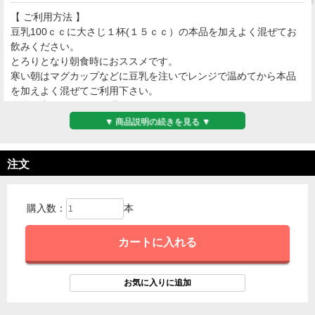
【 ご利用方法 】
豆乳100ｃｃに大さじ１杯(１５ｃｃ）の本品を加えよく混ぜてお
飲みください。
とろりとなり朝食時におススメです。
寒い朝はマグカップなどに豆乳を注いでレンジで温めてから本品
を加えよく混ぜてご利用下さい。
身体の中からほっこり温まります。
お水・牛乳・炭酸水などで希釈しても美味しく頂けます。
▼ 商品説明の続きを見る ▼
注文
購入数：
本