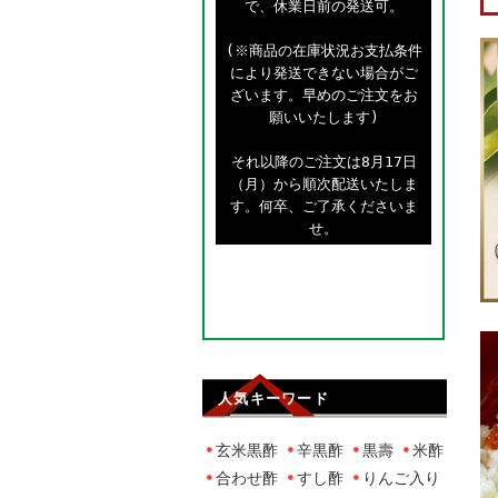
で、休業日前の発送可。
(※商品の在庫状況お支払条件
により発送できない場合がご
ざいます。早めのご注文をお
願いいたします)
それ以降のご注文は8月17日
（月）から順次配送いたしま
す。何卒、ご了承くださいま
せ。
人気キーワード
玄米黒酢
辛黒酢
黒壽
米酢
合わせ酢
すし酢
りんご入り