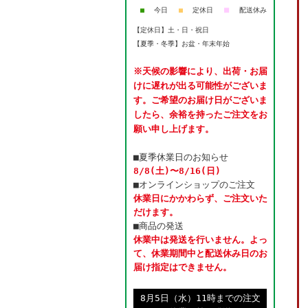
■
■
今日
■
定休日
配送休み
【定休日】土・日・祝日
【夏季・冬季】お盆・年末年始
※天候の影響により、出荷・お届
けに遅れが出る可能性がございま
す。ご希望のお届け日がございま
したら、余裕を持ったご注文をお
願い申し上げます。
■夏季休業日のお知らせ
8/8(土)〜8/16(日)
■オンラインショップのご注文
休業日にかかわらず、ご注文いた
だけます。
■商品の発送
休業中は発送を行いません。よっ
て、休業期間中と配送休み日のお
届け指定はできません。
8月5日（水）11時までの注文