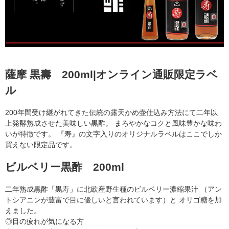
薩摩 黒壽 200ml|オンライン通販限定ラベ
ル
200年間受け継がれてきた伝統の露天かめ壷仕込み方法にて二年以
上発酵熟成させた美味しい黒酢。 まろやかなコクと風味豊かな味わ
いが特徴です。 『寿』の文字入りのオリジナルラベルはここでしか
買えない限定品です。
ビルベリー黒酢 200ml
二年熟成黒酢「黒寿」に北欧産野生種のビルベリー濃縮果汁 （アン
トシアニンが豊富で目に優しいと言われています）と オリゴ糖を加
えました。
◎目の疲れが気になる方