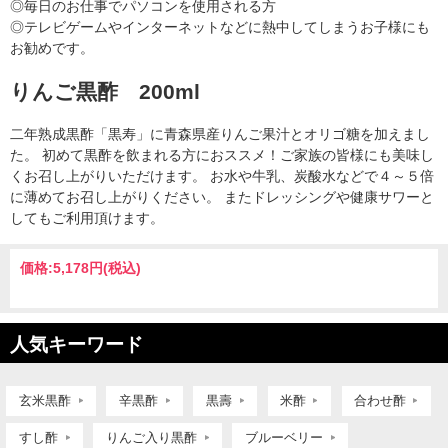
◎毎日のお仕事でパソコンを使用される方
◎テレビゲームやインターネットなどに熱中してしまうお子様にも
お勧めです。
りんご黒酢 200ml
二年熟成黒酢「黒寿」に青森県産りんご果汁とオリゴ糖を加えまし
た。 初めて黒酢を飲まれる方におススメ！ご家族の皆様にも美味し
くお召し上がりいただけます。 お水や牛乳、炭酸水などで４～５倍
に薄めてお召し上がりください。 またドレッシングや健康サワーと
してもご利用頂けます。
価格:
5,178円
(税込)
人気キーワード
玄米黒酢
辛黒酢
黒壽
米酢
合わせ酢
すし酢
りんご入り黒酢
ブルーベリー