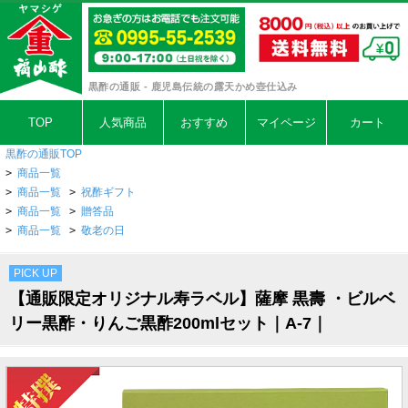
黒酢の通販 - 鹿児島伝統の露天かめ壺仕込み
TOP
人気商品
おすすめ
マイページ
カート
黒酢の通販TOP
>
商品一覧
>
商品一覧
>
祝酢ギフト
>
商品一覧
>
贈答品
>
商品一覧
>
敬老の日
PICK UP
【通販限定オリジナル寿ラベル】薩摩 黒壽 ・ビルベ
リー黒酢・りんご黒酢200mlセット｜A-7｜